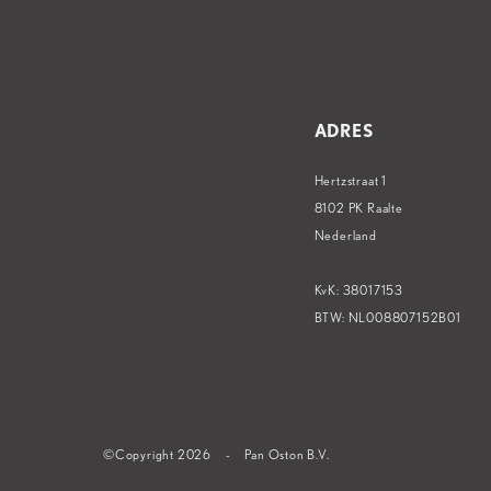
ADRES
Hertzstraat 1
8102 PK Raalte
Nederland
KvK: 38017153
BTW: NL008807152B01
©Copyright 2026
-
Pan Oston B.V.