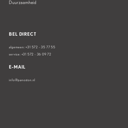
Duurzaamheid
BEL DIRECT
algemeen:
+31 572 - 35 77 55
service:
+31 572 - 36 09 72
E-MAIL
info@panoston.nl