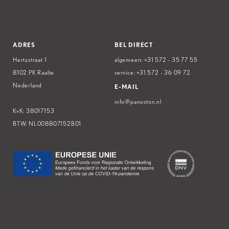
ADRES
BEL DIRECT
Hertzstraat 1
algemeen:
+31 572 - 35 77 55
8102 PK Raalte
service:
+31 572 - 36 09 72
Nederland
E-MAIL
info@panoston.nl
KvK: 38017153
BTW: NL008807152B01