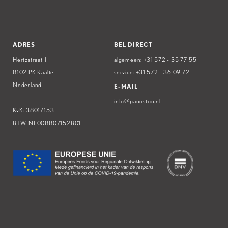
ADRES
BEL DIRECT
Hertzstraat 1
algemeen:
+31 572 - 35 77 55
8102 PK Raalte
service:
+31 572 - 36 09 72
Nederland
E-MAIL
info@panoston.nl
KvK: 38017153
BTW: NL008807152B01